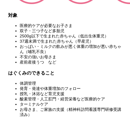
対象
医療的ケアが必要なお子さま
双子・三つ子など多胎児
2500g以下で生まれた赤ちゃん（低出生体重児）
37週未満で生まれた赤ちゃん（早産児）
おっぱい・ミルクの飲みが悪く体重の増加が悪い赤ちゃ
ん（哺乳不良）
不安の強いお母さま
産前産後うつ など
はぐくみのできること
体調管理
発育・発達や体重増加のフォロー
授乳・沐浴など育児支援
酸素管理・人工肛門・経営栄養など医療的ケア
ターミナルケア
お母さま、ご家族の支援（精神科訪問看護専門研修受講
済み）